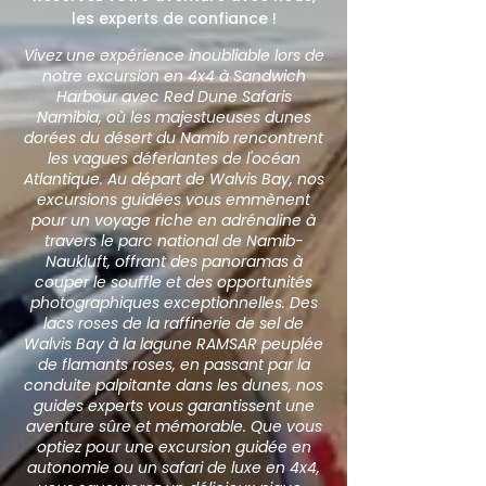
les experts de confiance !
Vivez une expérience inoubliable lors de
notre excursion en 4x4 à Sandwich
Harbour avec Red Dune Safaris
Namibia, où les majestueuses dunes
dorées du désert du Namib rencontrent
les vagues déferlantes de l'océan
Atlantique. Au départ de Walvis Bay, nos
excursions guidées vous emmènent
pour un voyage riche en adrénaline à
travers le parc national de Namib-
Naukluft, offrant des panoramas à
couper le souffle et des opportunités
photographiques exceptionnelles. Des
lacs roses de la raffinerie de sel de
Walvis Bay à la lagune RAMSAR peuplée
de flamants roses, en passant par la
conduite palpitante dans les dunes, nos
guides experts vous garantissent une
aventure sûre et mémorable. Que vous
optiez pour une excursion guidée en
autonomie ou un safari de luxe en 4x4,