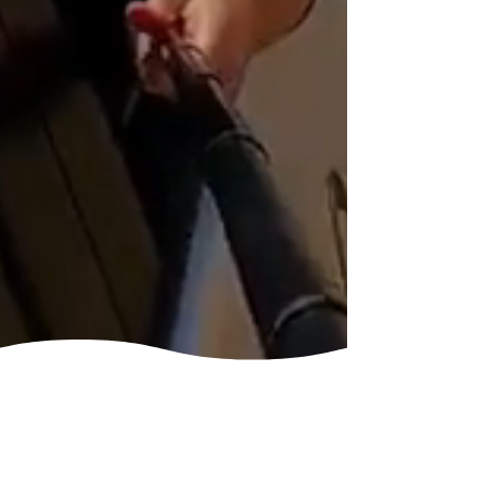
✓ Learn about Namibia's history, wildlife 
and desert ecology

✓ Complimentary refreshments and 
lunch

✓ Private tour option available during 
checkout

Important Information

Please note: Sandwich Harbour is only 
accessible during suitable tidal and 
weather conditions.

Because of changing tides, strong winds 
and unpredictable weather, access to 
the lagoon cannot always be 
guaranteed. If conditions prevent us 
from reaching the lagoon safely, your 
guide will take you to one of the 
spectacular viewpoints overlooking 
Sandwich Harbour, ensuring you still 
enjoy incredible scenery and 
unforgettable photographs.

Your safety always comes first.
