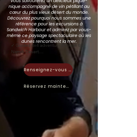
vous savourerez un délicieux pique-
nique accompagné de vin pétillant au
cœur du plus vieux désert du monde.
Découvrez pourquoi nous sommes une
référence pour les excursions à
Sandwich Harbour et admirez par vous-
même ce paysage spectaculaire où les
dunes rencontrent la mer.
✓ Guided 4x4 adventure through the 
Namib Desert

✓ Explore the world-famous Sandwich 
Harbour Lagoon

Renseignez-vous dès maintenant
✓ See where the giant dunes meet the 
Atlantic Ocean

✓ Visit the Walvis Bay Lagoon (RAMSAR 
Réservez maintenant
Wetland)

✓ Thousands of flamingos, pelicans and 
coastal birdlife

✓ Stop at the Walvis Bay Salt Refinery 
and Pink Salt Lake

✓ Exciting dune driving with 
experienced local guides

✓ Incredible photography opportunities
