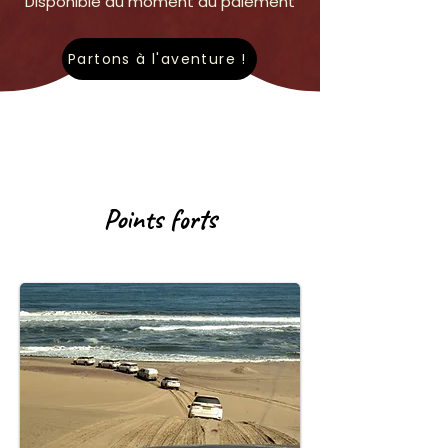
Disponible au moment du paiement
Your tour concludes with drop-off at 
your accommodation.

Why Choose Red Dune Safaris Namibia?

Partons à l'aventure !
Small personalised groups

Friendly, experienced local guides

Comfortable, purpose-built 4x4 vehicles

Flexible tour duration whenever possible

Outstanding photography opportunities

Exceptional wildlife viewing

Excellent customer reviews

Points forts
Safe, professional and unforgettable 
experiences

Tour Duration

Approximately 5 hours

Collection and drop-off included from 
accommodation in Walvis Bay .

Perfect For

Nature lovers

Wildlife enthusiasts

Photographers

Families
