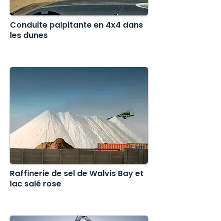
Couples

Cruise ship passengers

Conduite palpitante en 4x4 dans
Adventure seekers

les dunes
First-time visitors to Namibia
Raffinerie de sel de Walvis Bay et
lac salé rose